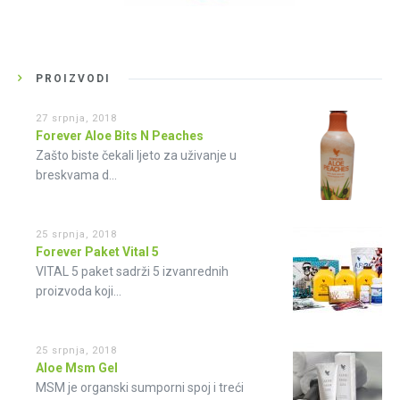
PROIZVODI
27 srpnja, 2018
Forever Aloe Bits N Peaches
Zašto biste čekali ljeto za uživanje u
breskvama d...
25 srpnja, 2018
Forever Paket Vital 5
VITAL 5 paket sadrži 5 izvanrednih
proizvoda koji...
25 srpnja, 2018
Aloe Msm Gel
MSM je organski sumporni spoj i treći