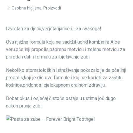
in
Osobna higijena
,
Proizvodi
Izvrstan za djecu,vegetarijance i….za svakoga!
Ova nježna formula koja ne sadržifluorid kombinira Aloe
veru,pčelinji propolis,paprenu metvicu i zelenu metvicu za
prirodan dah i formulu za ibjeljivanje zubi.
Nekoliko stomatoloških istraživanja pokazalo je da pčelinji
propolis,koji je dio ove formule i koji se koristi za zaštitu
košnice,pridonosi cjelokupnom oralnom zdravlju.
Dobar okus i osjećaj čistoće ostaje u ustima još dugo
nakon pranja zubi.