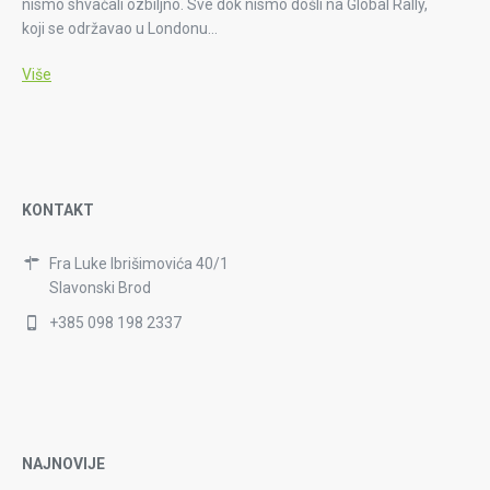
nismo shvaćali ozbiljno. Sve dok nismo došli na Global Rally,
koji se održavao u Londonu…
Više
KONTAKT
Fra Luke Ibrišimovića 40/1
Slavonski Brod
+385 098 198 2337
NAJNOVIJE