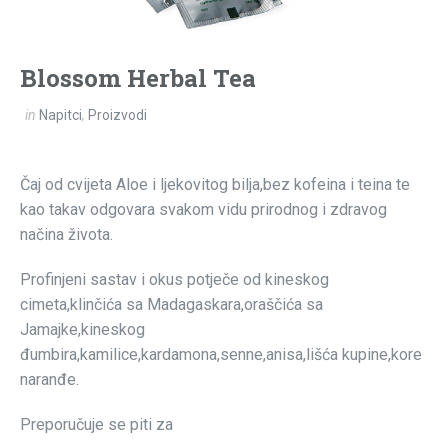
Blossom Herbal Tea
in
Napitci
,
Proizvodi
Čaj od cvijeta Aloe i ljekovitog bilja,bez kofeina i teina te
kao takav odgovara svakom vidu prirodnog i zdravog
načina života.
Profinjeni sastav i okus potječe od kineskog
cimeta,klinčića sa Madagaskara,oraščića sa
Jamajke,kineskog
đumbira,kamilice,kardamona,senne,anisa,lišća kupine,kore
naranđe.
Preporučuje se piti za