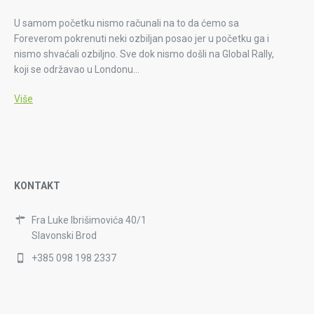
U samom početku nismo računali na to da ćemo sa
Foreverom pokrenuti neki ozbiljan posao jer u početku ga i
nismo shvaćali ozbiljno. Sve dok nismo došli na Global Rally,
koji se održavao u Londonu…
Više
KONTAKT
Fra Luke Ibrišimovića 40/1
Slavonski Brod
+385 098 198 2337