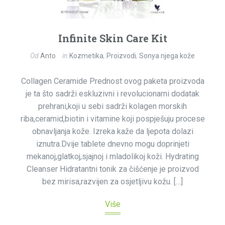
Infinite Skin Care Kit
Od
Anto
in
Kozmetika
,
Proizvodi
,
Sonya njega kože
Collagen Ceramide Prednost ovog paketa proizvoda
je ta što sadrži eskluzivni i revolucionarni dodatak
prehrani,koji u sebi sadrži kolagen morskih
riba,ceramid,biotin i vitamine koji pospješuju procese
obnavljanja kože. Izreka kaže da ljepota dolazi
iznutra.Dvije tablete dnevno mogu doprinjeti
mekanoj,glatkoj,sjajnoj i mladolikoj koži. Hydrating
Cleanser Hidratantni tonik za čišćenje je proizvod
bez mirisa,razvijen za osjetljivu kožu. […]
Više