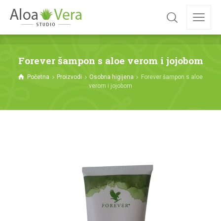
Forever šampon s aloe verom i jojobom
Početna
Proizvodi
Osobna higijena
Forever šampon s aloe
verom i jojobom