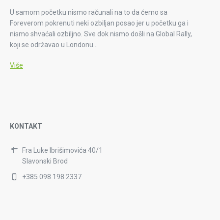
U samom početku nismo računali na to da ćemo sa
Foreverom pokrenuti neki ozbiljan posao jer u početku ga i
nismo shvaćali ozbiljno. Sve dok nismo došli na Global Rally,
koji se održavao u Londonu…
Više
KONTAKT
Fra Luke Ibrišimovića 40/1
Slavonski Brod
+385 098 198 2337