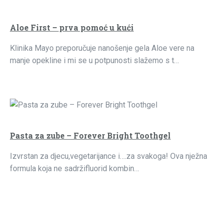
Aloe First – prva pomoć u kući
Klinika Mayo preporučuje nanošenje gela Aloe vere na
manje opekline i mi se u potpunosti slažemo s t…
Pasta za zube – Forever Bright Toothgel
Izvrstan za djecu,vegetarijance i….za svakoga! Ova nježna
formula koja ne sadržifluorid kombin…