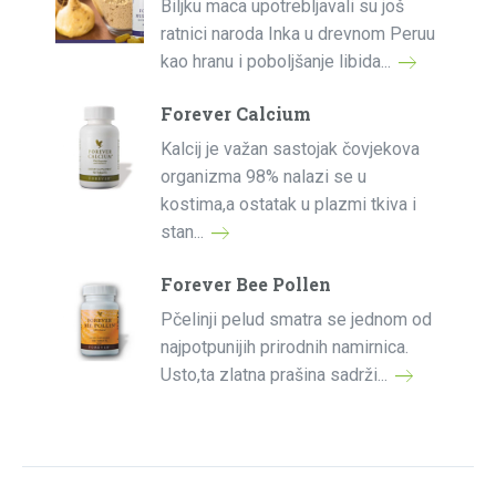
Biljku maca upotrebljavali su još
ratnici naroda Inka u drevnom Peruu
kao hranu i poboljšanje libida...
Forever Calcium
Kalcij je važan sastojak čovjekova
organizma 98% nalazi se u
kostima,a ostatak u plazmi tkiva i
stan...
Forever Bee Pollen
Pčelinji pelud smatra se jednom od
najpotpunijih prirodnih namirnica.
Usto,ta zlatna prašina sadrži...