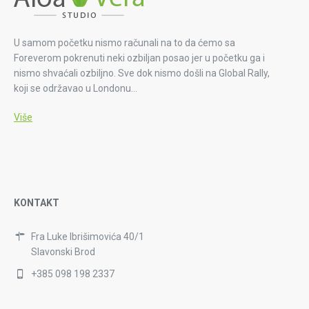
U samom početku nismo računali na to da ćemo sa
Foreverom pokrenuti neki ozbiljan posao jer u početku ga i
nismo shvaćali ozbiljno. Sve dok nismo došli na Global Rally,
koji se održavao u Londonu…
Više
KONTAKT
Fra Luke Ibrišimovića 40/1
Slavonski Brod
+385 098 198 2337