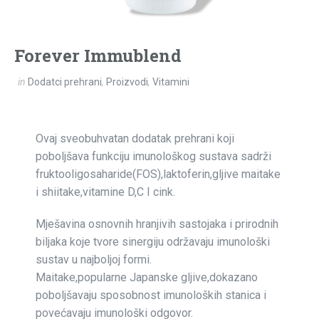
Forever Immublend
in
Dodatci prehrani
,
Proizvodi
,
Vitamini
Ovaj sveobuhvatan dodatak prehrani koji
poboljšava funkciju imunološkog sustava sadrži
fruktooligosaharide(FOS),laktoferin,gljive maitake
i shiitake,vitamine D,C I cink.
Mješavina osnovnih hranjivih sastojaka i prirodnih
biljaka koje tvore sinergiju održavaju imunološki
sustav u najboljoj formi.
Maitake,popularne Japanske gljive,dokazano
poboljšavaju sposobnost imunoloških stanica i
povećavaju imunološki odgovor.