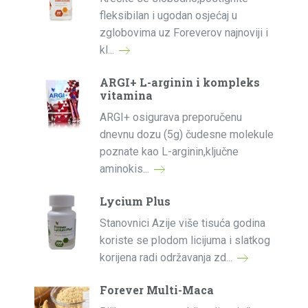
fleksibilan i ugodan osjećaj u
zglobovima uz Foreverov najnoviji i
kl...
ARGI+ L-arginin i kompleks
vitamina
ARGI+ osigurava preporučenu
dnevnu dozu (5g) čudesne molekule
poznate kao L-arginin,ključne
aminokis...
Lycium Plus
Stanovnici Azije više tisuća godina
koriste se plodom licijuma i slatkog
korijena radi održavanja zd...
Forever Multi-Maca